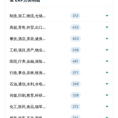
📊 ERP分类明细
制造,加工,物流,仓储…
312
商超,零售,外贸,出口…
432
餐饮,酒店,美容,健身…
403
工程,项目,房产,物业…
338
医院,疗养,金融,保险…
461
行政,事业,农林,牧渔…
371
石油,通信,水利,水电…
249
传媒,印刷,教育,科研…
328
化工,医药,食品,烟草…
272
服装,汽车,五金,家电…
241