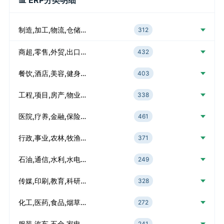
📊 ERP分类明细
制造,加工,物流,仓储…
312
商超,零售,外贸,出口…
432
餐饮,酒店,美容,健身…
403
工程,项目,房产,物业…
338
医院,疗养,金融,保险…
461
行政,事业,农林,牧渔…
371
石油,通信,水利,水电…
249
传媒,印刷,教育,科研…
328
化工,医药,食品,烟草…
272
服装,汽车,五金,家电…
241