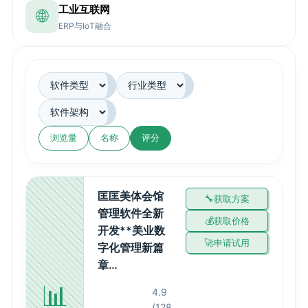
工业互联网
🌐
ERP与IoT融合
浏览量
名称
评分
匡匡美体会馆
获取方案
管理软件全新
获取价格
开发**美业数
申请试用
字化管理新篇
章…
📊
4.9
(128