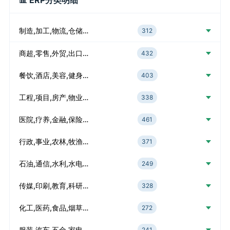
📊 ERP分类明细
制造,加工,物流,仓储…
312
商超,零售,外贸,出口…
432
餐饮,酒店,美容,健身…
403
工程,项目,房产,物业…
338
医院,疗养,金融,保险…
461
行政,事业,农林,牧渔…
371
石油,通信,水利,水电…
249
传媒,印刷,教育,科研…
328
化工,医药,食品,烟草…
272
服装,汽车,五金,家电…
241