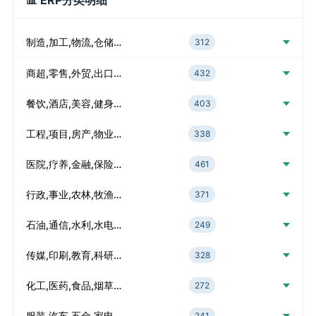
📊 ERP分类明细
制造,加工,物流,仓储…
312
商超,零售,外贸,出口…
432
餐饮,酒店,美容,健身…
403
工程,项目,房产,物业…
338
医院,疗养,金融,保险…
461
行政,事业,农林,牧渔…
371
石油,通信,水利,水电…
249
传媒,印刷,教育,科研…
328
化工,医药,食品,烟草…
272
服装,汽车,五金,家电…
241