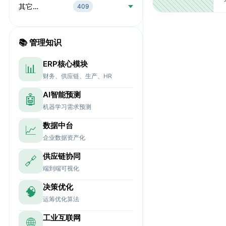
其它…
409
📚 管理知识
ERP核心模块
📊
财务、供应链、生产、HR
AI智能预测
🤖
机器学习需求预测
数据中台
📈
企业数据资产化
供应链协同
🔗
端到端可视化
决策优化
🧠
运筹优化算法
工业互联网
🌐