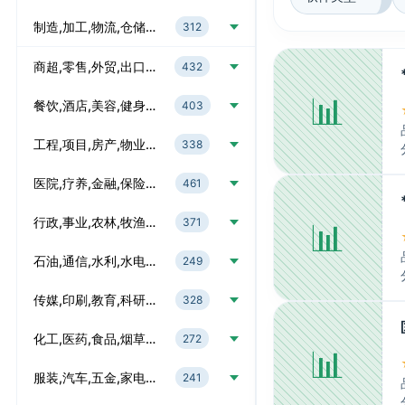
制造,加工,物流,仓储…
312
商超,零售,外贸,出口…
432
📊
餐饮,酒店,美容,健身…
403
工程,项目,房产,物业…
338
医院,疗养,金融,保险…
461
行政,事业,农林,牧渔…
371
📊
石油,通信,水利,水电…
249
传媒,印刷,教育,科研…
328
化工,医药,食品,烟草…
272
📊
服装,汽车,五金,家电…
241