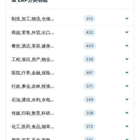
📊 ERP分类明细
制造,加工,物流,仓储…
312
商超,零售,外贸,出口…
432
餐饮,酒店,美容,健身…
403
工程,项目,房产,物业…
338
医院,疗养,金融,保险…
461
行政,事业,农林,牧渔…
371
石油,通信,水利,水电…
249
传媒,印刷,教育,科研…
328
化工,医药,食品,烟草…
272
服装,汽车,五金,家电…
241