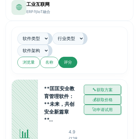
工业互联网
🌐
ERP与IoT融合
浏览量
名称
评分
**匡匡安全教
获取方案
育管理软件：
获取价格
**未来，共创
申请试用
安全新篇章
**…
📊
4.9
(128