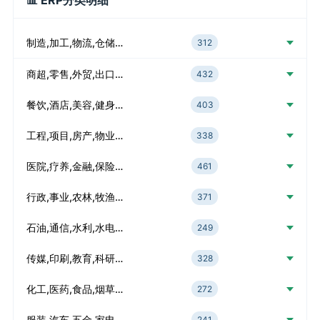
📊 ERP分类明细
制造,加工,物流,仓储…
312
商超,零售,外贸,出口…
432
餐饮,酒店,美容,健身…
403
工程,项目,房产,物业…
338
医院,疗养,金融,保险…
461
行政,事业,农林,牧渔…
371
石油,通信,水利,水电…
249
传媒,印刷,教育,科研…
328
化工,医药,食品,烟草…
272
服装,汽车,五金,家电…
241