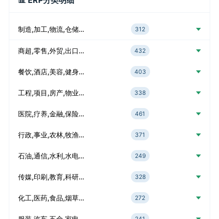
📊 ERP分类明细
制造,加工,物流,仓储…
312
商超,零售,外贸,出口…
432
餐饮,酒店,美容,健身…
403
工程,项目,房产,物业…
338
医院,疗养,金融,保险…
461
行政,事业,农林,牧渔…
371
石油,通信,水利,水电…
249
传媒,印刷,教育,科研…
328
化工,医药,食品,烟草…
272
服装,汽车,五金,家电…
241