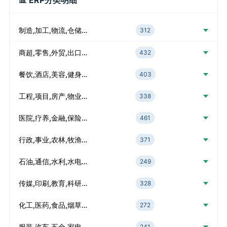
📊 ERP分类明细
制造,加工,物流,仓储…
312
商超,零售,外贸,出口…
432
餐饮,酒店,美容,健身…
403
工程,项目,房产,物业…
338
医院,疗养,金融,保险…
461
行政,事业,农林,牧渔…
371
石油,通信,水利,水电…
249
传媒,印刷,教育,科研…
328
化工,医药,食品,烟草…
272
服装,汽车,五金,家电…
241