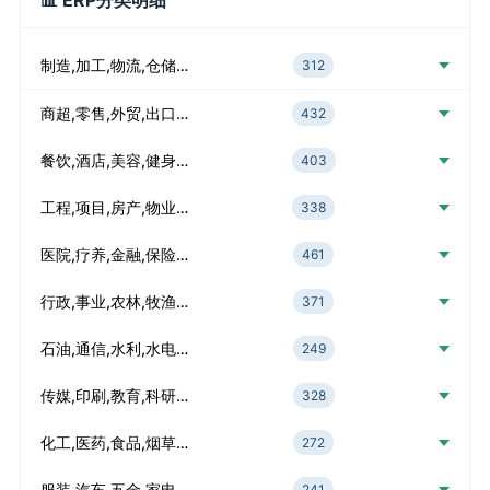
📊 ERP分类明细
制造,加工,物流,仓储…
312
商超,零售,外贸,出口…
432
餐饮,酒店,美容,健身…
403
工程,项目,房产,物业…
338
医院,疗养,金融,保险…
461
行政,事业,农林,牧渔…
371
石油,通信,水利,水电…
249
传媒,印刷,教育,科研…
328
化工,医药,食品,烟草…
272
服装,汽车,五金,家电…
241