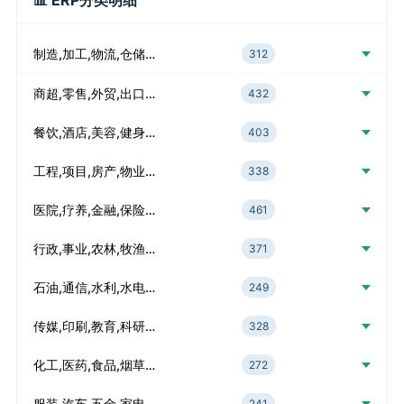
📊 ERP分类明细
制造,加工,物流,仓储…
312
商超,零售,外贸,出口…
432
餐饮,酒店,美容,健身…
403
工程,项目,房产,物业…
338
医院,疗养,金融,保险…
461
行政,事业,农林,牧渔…
371
石油,通信,水利,水电…
249
传媒,印刷,教育,科研…
328
化工,医药,食品,烟草…
272
服装,汽车,五金,家电…
241